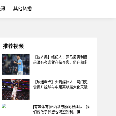
快讯
其他转播
推荐视频
【拉齐奥】经纪人：罗马尼奥利目
前没有考虑留在拉齐奥，仍在和多
【球迷看点】火箭媒体人：阿门更
需提升控球与中距离以最大化天赋
[有趣体育]萨内蒂鼓励阿根廷队：我
们曾敢于梦想也渴望胜利，但