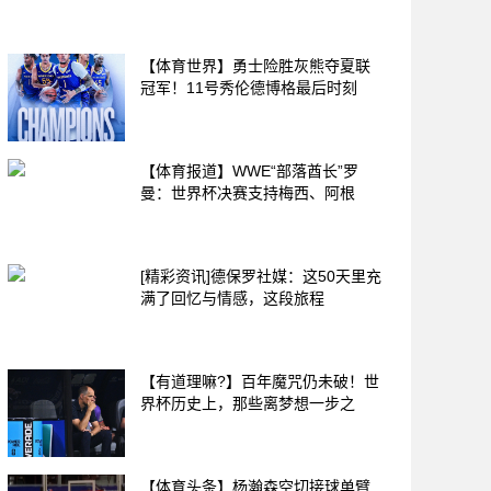
【体育世界】勇士险胜灰熊夺夏联
冠军！11号秀伦德博格最后时刻
【体育报道】WWE“部落酋长”罗
曼：世界杯决赛支持梅西、阿根
[精彩资讯]德保罗社媒：这50天里充
满了回忆与情感，这段旅程
【有道理嘛?】百年魔咒仍未破！世
界杯历史上，那些离梦想一步之
【体育头条】杨瀚森空切接球单臂