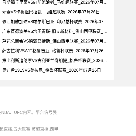
马斯锡丘里蒂VS向前流浪者_马维超联赛_2026年07月26
元素VS卡穆祖巴拉凯_马维超联赛_2026年07月26日
佩西加雅加达VS帕尔斯巴亚_印尼总杯联赛_2026年07月2
广东葆德澳美VS培英青联-桐立新材料_佛山西甲联赛_2026
芦苞总商会VS德兢艾捷斯_佛山西甲联赛_2026年07月26
萨古拉利VSWIT格鲁吉亚_格鲁杯联赛_2026年07月26
第比利斯迪纳摩VS古利亚兰奇胡提_格鲁杯联赛_2026年07
奥迪希1919VS美拉尼_格鲁杯联赛_2026年07月26日
BA、UFC内容。平台信号强
,中超直播,五大联赛,英超直播,西甲