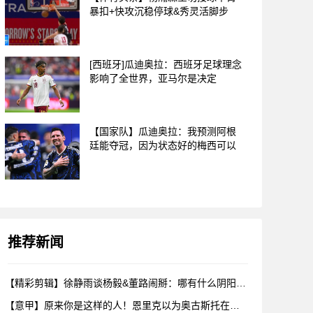
暴扣+快攻沉稳停球&秀灵活脚步
[西班牙]瓜迪奥拉：西班牙足球理念
影响了全世界，亚马尔是决定
【国家队】瓜迪奥拉：我预测阿根
廷能夺冠，因为状态好的梅西可以
推荐新闻
【精彩剪辑】徐静雨谈杨毅&董路闹掰：哪有什么阴阳，各自表达看
【意甲】原来你是这样的人！恩里克以为奥古斯托在给自己拍照，但