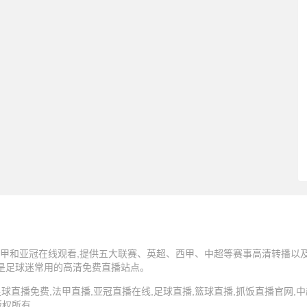
甲和亚冠在线观看,提供五大联赛、英超、西甲、中超等赛事高清转播以及N
,是足球迷常用的高清免费直播站点。
5 抓饭直播,足球直播免费,法甲直播,亚冠直播在线,足球直播,篮球直播,抓饭直播官网
版权所有