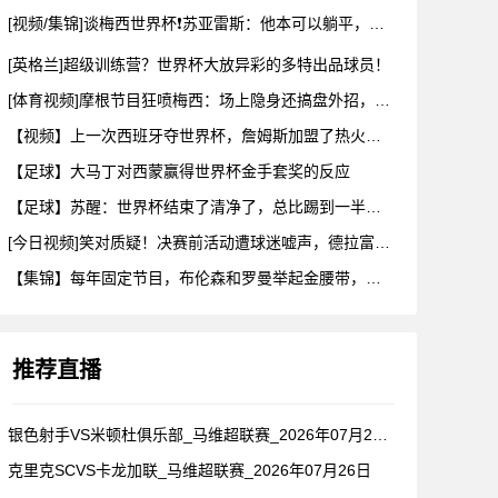
[视频/集锦]谈梅西世界杯❗苏亚雷斯：他本可以躺平，但还是把
[英格兰]超级训练营？世界杯大放异彩的多特出品球员！
[体育视频]摩根节目狂喷梅西：场上隐身还搞盘外招，特里一句话
【视频】上一次西班牙夺世界杯，詹姆斯加盟了热火！这次呢？
【足球】大马丁对西蒙赢得世界杯金手套奖的反应
【足球】苏醒：世界杯结束了清净了，总比踢到一半就淘汰的那种清
[今日视频]笑对质疑！决赛前活动遭球迷嘘声，德拉富恩特要求保
【集锦】每年固定节目，布伦森和罗曼举起金腰带，哈利一出来真没
推荐直播
银色射手VS米顿杜俱乐部_马维超联赛_2026年07月26日
克里克SCVS卡龙加联_马维超联赛_2026年07月26日