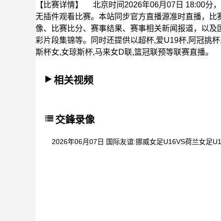
【比赛详情】
北京时间2026年06月07日 18:0
无插件观看比赛。本站同步官方直播源准时直播，比
像、比赛比分、赛事结果、赛事相关新闻报道，以及
彩片段集锦等。同时还提供以超杯,爱U19杯,阿冠挑杯,比
斯杯女,女琼斯杯,马来女D联,篮冠联预等联赛直播。
相关视频
交鋒录像
2026年06月07日 国际友谊:挪威女足U16VS荷兰女足