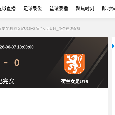
篮球直播
足球录像
篮球录播
聚焦时刻
即时
 国际友谊:挪威女足U16VS荷兰女足U16_免费在线直播
26-06-07 18:00:00
0
已完赛
荷兰女足U16