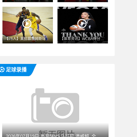
【76人】某招募詹姆斯球队高管：我们真不知道老詹啥想法 只能
【体育资讯】WCBA得分王被裁 王牌感谢钱内迪·卡特贡献
足球录播
2026年07月19日 悉尼联VS马可尼 澳威超_全场录像【