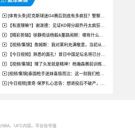
篮球集锦
[体育头条]尼克斯球迷G4赛后到底有多疯狂？警察不得不动用催泪弹制止！
【有道理嘛?】谢泼德：见证KD得分超乔丹太疯狂了！乔丹可是史上最佳！
【精彩剪辑】徐静雨谈杨毅&董路闹掰：哪有什么阴阳，各自表达看法而已，做个节目怎么
【视频/集锦】詹姆斯：我对莱利充满敬意，当初从没说过只在热火待4年，离开是顺其自
【今日视频】熟悉的面孔！昔日中国足坛名将已分别成为大连鲲城和定南赣联主帅
【视频/集锦】理了头发就是精神！杨瀚森赛前训练中秀起了暴扣
[视频/集锦]泰国枪手迷妹喜极而泣：这一刻我们枪迷真的等了太久太久了
[今日视频]里奇·保罗扎心忠告：想退役后不破产，赶紧学让钱生钱！
BA、UFC内容。平台信号强