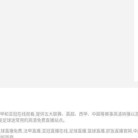
甲和亚冠在线观看,提供五大联赛、英超、西甲、中超等赛事高清转播以及N
,是足球迷常用的高清免费直播站点。
5 抓饭直播,足球直播免费,法甲直播,亚冠直播在线,足球直播,篮球直播,抓饭直播官网
版权所有