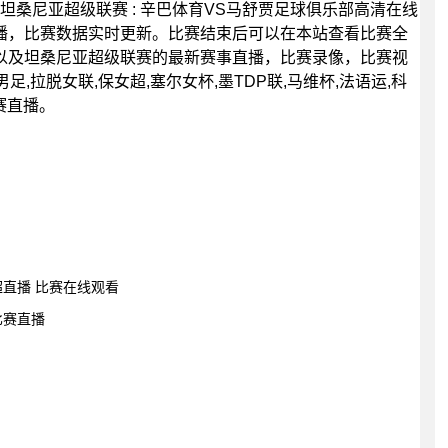
15分，坦桑尼亚超级联赛 : 辛巴体育VS马舒贾足球俱乐部高清在线
播，比赛数据实时更新。比赛结束后可以在本站查看比赛全
以及坦桑尼亚超级联赛的最新赛事直播，比赛录像，比赛视
,拉脱女联,保女超,塞尔女杯,墨TDP联,马维杯,法语运,科
联赛直播。
桑超直播 比赛在线观看
比赛直播