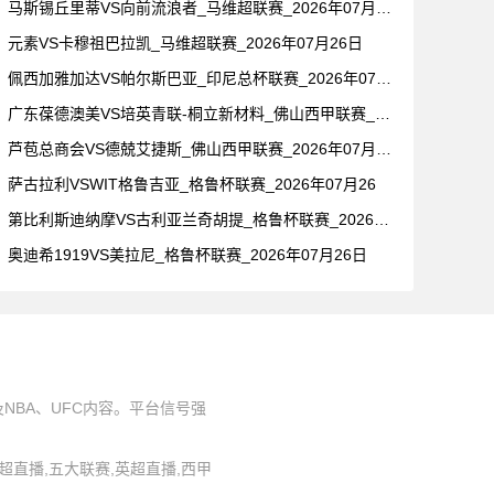
马斯锡丘里蒂VS向前流浪者_马维超联赛_2026年07月26
元素VS卡穆祖巴拉凯_马维超联赛_2026年07月26日
佩西加雅加达VS帕尔斯巴亚_印尼总杯联赛_2026年07月2
广东葆德澳美VS培英青联-桐立新材料_佛山西甲联赛_2026
芦苞总商会VS德兢艾捷斯_佛山西甲联赛_2026年07月26
萨古拉利VSWIT格鲁吉亚_格鲁杯联赛_2026年07月26
第比利斯迪纳摩VS古利亚兰奇胡提_格鲁杯联赛_2026年07
奥迪希1919VS美拉尼_格鲁杯联赛_2026年07月26日
BA、UFC内容。平台信号强
,中超直播,五大联赛,英超直播,西甲