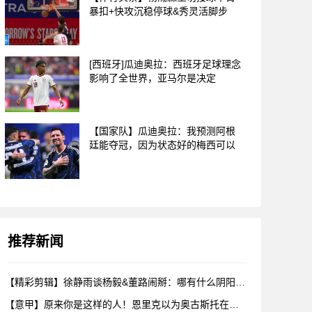
暴扣+快攻沉稳停球&秀灵活脚步
[西班牙]瓜迪奥拉：西班牙足球理念
影响了全世界，亚马尔是决定
【国家队】瓜迪奥拉：我预测阿根
廷能夺冠，因为状态好的梅西可以
推荐新闻
【精彩剪辑】徐静雨谈杨毅&董路闹掰：哪有什么阴阳，各自表达看
【意甲】原来你是这样的人！恩里克以为奥古斯托在给自己拍照，但