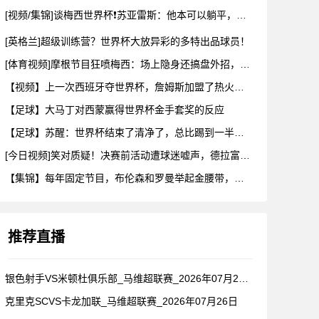
[视频/集锦]谈梅西世界杯❗苏亚雷斯：他本可以躺平，但还是把
[英格兰]超级训练营？世界杯大放异彩的多特出品球员！
[体育视频]摩根节目狂喷梅西：场上隐身还搞盘外招，特里一句话
【视频】上一次西班牙夺世界杯，詹姆斯加盟了热火！这次呢？
【足球】大马丁对西蒙赢得世界杯金手套奖的反应
【足球】苏醒：世界杯结束了清净了，总比踢到一半就淘汰的那种清
[今日视频]笑对质疑！决赛前活动遭球迷嘘声，德拉富恩特要求保
【集锦】每年固定节目，布伦森和罗曼举起金腰带，哈利一出来真没
推荐直播
银色射手VS米顿杜俱乐部_马维超联赛_2026年07月26日
克里克SCVS卡龙加联_马维超联赛_2026年07月26日