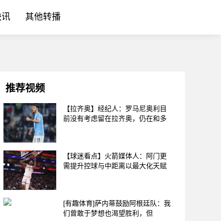
快讯
其他转播
推荐视频
【拉齐奥】经纪人：罗马尼奥利目
前没有考虑留在拉齐奥，仍在和多
【球迷看点】火箭媒体人：阿门更
需提升控球与中距离以最大化天赋
[有趣体育]萨内蒂鼓励阿根廷队：我
们曾敢于梦想也渴望胜利，但