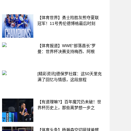
【体育世界】勇士险胜灰熊夺夏联
冠军！11号秀伦德博格最后时刻
【体育报道】WWE“部落酋长”罗
曼：世界杯决赛支持梅西、阿根
[精彩资讯]德保罗社媒：这50天里充
满了回忆与情感，这段旅程
【有道理嘛?】百年魔咒仍未破！世
界杯历史上，那些离梦想一步之
【体育头条】杨瀚森空切接球单臂