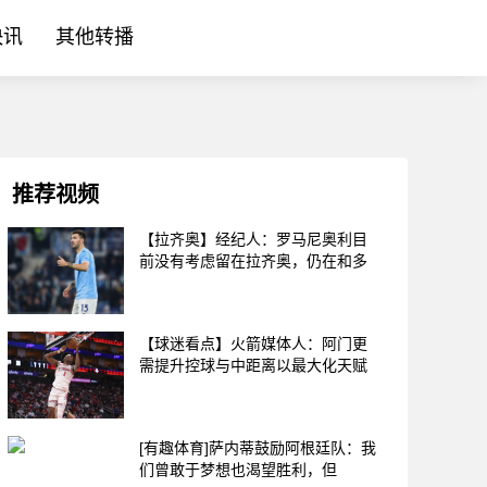
快讯
其他转播
推荐视频
【拉齐奥】经纪人：罗马尼奥利目
前没有考虑留在拉齐奥，仍在和多
【球迷看点】火箭媒体人：阿门更
需提升控球与中距离以最大化天赋
[有趣体育]萨内蒂鼓励阿根廷队：我
们曾敢于梦想也渴望胜利，但