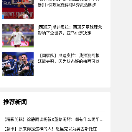
暴扣+快攻沉稳停球&秀灵活脚步
[西班牙]瓜迪奥拉：西班牙足球理念
影响了全世界，亚马尔是决定
【国家队】瓜迪奥拉：我预测阿根
廷能夺冠，因为状态好的梅西可以
推荐新闻
【精彩剪辑】徐静雨谈杨毅&董路闹掰：哪有什么阴阳，各自表达看
【意甲】原来你是这样的人！恩里克以为奥古斯托在给自己拍照，但