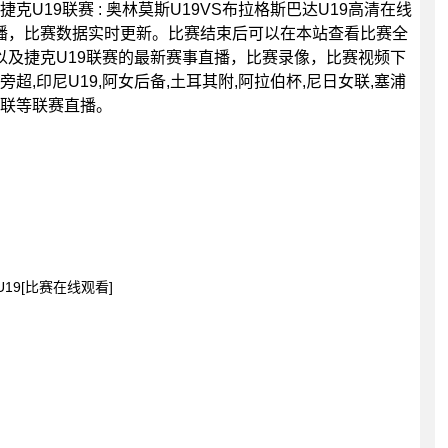
分，捷克U19联赛 : 奥林莫斯U19VS布拉格斯巴达U19高清在线
播，比赛数据实时更新。比赛结束后可以在本站查看比赛全
及捷克U19联赛的最新赛事直播，比赛录像，比赛视频下
超,印尼U19,阿女后备,土耳其附,阿拉伯杯,尼日女联,塞浦
部女联等联赛直播。
U19[比赛在线观看]