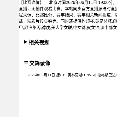
【比赛详情】
北京时间2026年06月11日 19:00
直播，无插件观看比赛。本站同步官方直播源准时直
程录像、比赛比分、赛事结果、赛事相关新闻报道，以
载，精彩片段集锦等。同时还提供约超杯,英足总瓶,印旁
甲,尼泊尔丙,德戊,美大学女联,中女锦,叙女锦,澳中
相关视频
交鋒录像
2026年06月11日 捷U19 奥林莫斯U19VS布拉格斯巴达