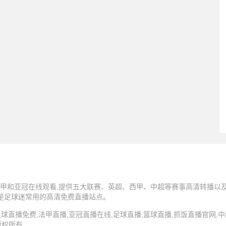
甲和亚冠在线观看,提供五大联赛、英超、西甲、中超等赛事高清转播以及N
,是足球迷常用的高清免费直播站点。
5 抓饭直播,足球直播免费,法甲直播,亚冠直播在线,足球直播,篮球直播,抓饭直播官网
版权所有