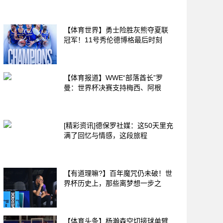
【体育世界】勇士险胜灰熊夺夏联
冠军！11号秀伦德博格最后时刻
【体育报道】WWE“部落酋长”罗
曼：世界杯决赛支持梅西、阿根
[精彩资讯]德保罗社媒：这50天里充
满了回忆与情感，这段旅程
【有道理嘛?】百年魔咒仍未破！世
界杯历史上，那些离梦想一步之
【体育头条】杨瀚森空切接球单臂