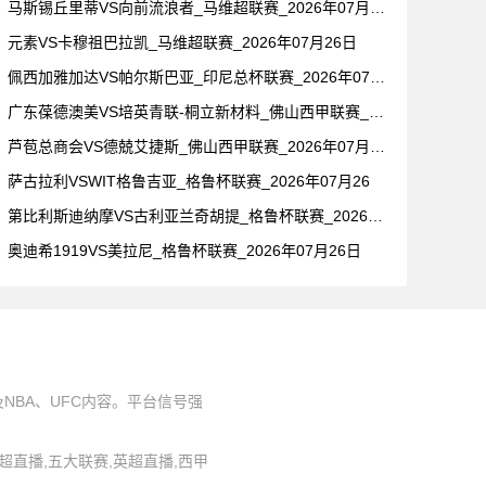
马斯锡丘里蒂VS向前流浪者_马维超联赛_2026年07月26
元素VS卡穆祖巴拉凯_马维超联赛_2026年07月26日
佩西加雅加达VS帕尔斯巴亚_印尼总杯联赛_2026年07月2
广东葆德澳美VS培英青联-桐立新材料_佛山西甲联赛_2026
芦苞总商会VS德兢艾捷斯_佛山西甲联赛_2026年07月26
萨古拉利VSWIT格鲁吉亚_格鲁杯联赛_2026年07月26
第比利斯迪纳摩VS古利亚兰奇胡提_格鲁杯联赛_2026年07
奥迪希1919VS美拉尼_格鲁杯联赛_2026年07月26日
BA、UFC内容。平台信号强
,中超直播,五大联赛,英超直播,西甲