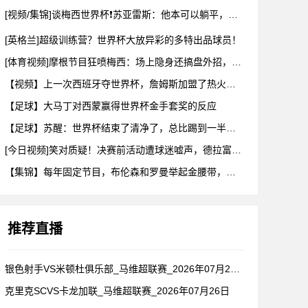
[视频/集锦]谈梅西世界杯❗苏亚雷斯：他本可以躺平，但还是把
[英格兰]超级训练营？世界杯大放异彩的多特出品球员！
[体育视频]摩根节目狂喷梅西：场上隐身还搞盘外招，特里一句话
【视频】上一次西班牙夺世界杯，詹姆斯加盟了热火！这次呢？
【足球】大马丁对西蒙赢得世界杯金手套奖的反应
【足球】苏醒：世界杯结束了清净了，总比踢到一半就淘汰的那种清
[今日视频]笑对质疑！决赛前活动遭球迷嘘声，德拉富恩特要求保
【集锦】每年固定节目，布伦森和罗曼举起金腰带，哈利一出来真没
推荐直播
银色射手VS米顿杜俱乐部_马维超联赛_2026年07月26日
克里克SCVS卡龙加联_马维超联赛_2026年07月26日