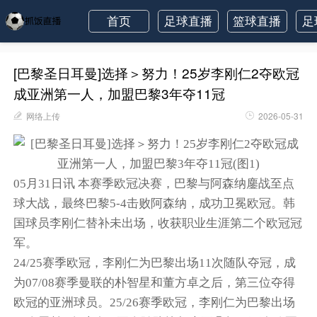
首页
足球直播
篮球直播
足
[巴黎圣日耳曼]选择＞努力！25岁李刚仁2夺欧冠
成亚洲第一人，加盟巴黎3年夺11冠
网络上传
2026-05-31
05月31日讯 本赛季欧冠决赛，巴黎与阿森纳鏖战至点
球大战，最终巴黎5-4击败阿森纳，成功卫冕欧冠。韩
国球员李刚仁替补未出场，收获职业生涯第二个欧冠冠
军。
24/25赛季欧冠，李刚仁为巴黎出场11次随队夺冠，成
为07/08赛季曼联的朴智星和董方卓之后，第三位夺得
欧冠的亚洲球员。25/26赛季欧冠，李刚仁为巴黎出场