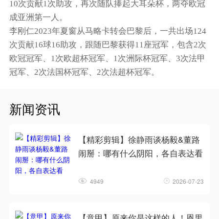
10次贡献1次助攻，再次随队捧起大耳朵杯，两夺欧冠
成亚洲第一人。
李刚仁2023年夏窗从马略卡转会巴黎后，一共出场124
次贡献16球16助攻，跟随巴黎获得11座冠军，包含2次
欧冠冠军、1次欧超杯冠军、1次洲际杯冠军、3次法甲
冠军、2次法国杯冠军、2次法超杯冠军。
新闻资讯
【精彩剪辑】徐静雨谈杨毅&董路
闹掰：哪有什么阴阳，各自表达看
4949
2026-07-23
【意甲】原来你是这样的人！恩里