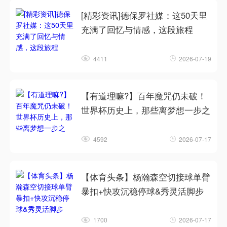
[精彩资讯]德保罗社媒：这50天里
充满了回忆与情感，这段旅程
4411
2026-07-19
【有道理嘛?】百年魔咒仍未破！
世界杯历史上，那些离梦想一步之
4592
2026-07-17
【体育头条】杨瀚森空切接球单臂
暴扣+快攻沉稳停球&秀灵活脚步
1700
2026-07-17