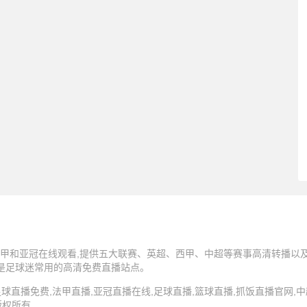
甲和亚冠在线观看,提供五大联赛、英超、西甲、中超等赛事高清转播以及N
,是足球迷常用的高清免费直播站点。
5 抓饭直播,足球直播免费,法甲直播,亚冠直播在线,足球直播,篮球直播,抓饭直播官网
版权所有