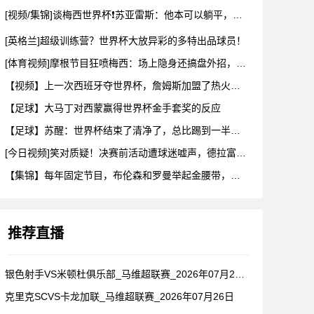
[视频/集锦]谈梅西世界杯❗苏亚雷斯：他本可以躺平，但还是把
[英格兰]超级训练营？世界杯大放异彩的多特出品球员！
[体育视频]摩根节目狂喷梅西：场上隐身还搞盘外招，特里一句话
【视频】上一次西班牙夺世界杯，詹姆斯加盟了热火！这次呢？
【足球】大马丁对西蒙赢得世界杯金手套奖的反应
【足球】苏醒：世界杯结束了清净了，总比踢到一半就淘汰的那种清
[今日视频]笑对质疑！决赛前活动遭球迷嘘声，德拉富恩特要求保
【集锦】每年固定节目，布伦森和罗曼举起金腰带，哈利一出来真没
推荐直播
银色射手VS米顿杜俱乐部_马维超联赛_2026年07月26日
克里克SCVS卡龙加联_马维超联赛_2026年07月26日