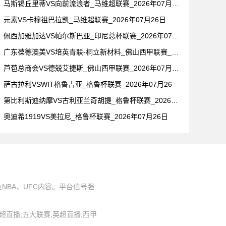
马斯锡丘里蒂VS向前流浪者_马维超联赛_2026年07月26
元素VS卡穆祖巴拉凯_马维超联赛_2026年07月26日
佩西加雅加达VS帕尔斯巴亚_印尼总杯联赛_2026年07月2
广东葆德澳美VS培英青联-桐立新材料_佛山西甲联赛_2026
芦苞总商会VS德兢艾捷斯_佛山西甲联赛_2026年07月26
萨古拉利VSWIT格鲁吉亚_格鲁杯联赛_2026年07月26
第比利斯迪纳摩VS古利亚兰奇胡提_格鲁杯联赛_2026年07
奥迪希1919VS美拉尼_格鲁杯联赛_2026年07月26日
BA、UFC内容。平台信号强
,中超直播,五大联赛,英超直播,西甲