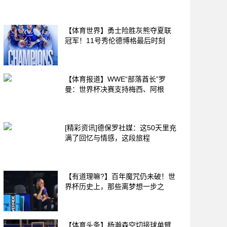
【体育世界】勇士险胜灰熊夺夏联
冠军！11号秀伦德博格最后时刻
【体育报道】WWE“部落酋长”罗
曼：世界杯决赛支持梅西、阿根
[精彩资讯]德保罗社媒：这50天里充
满了回忆与情感，这段旅程
【有道理嘛?】百年魔咒仍未破！世
界杯历史上，那些离梦想一步之
【体育头条】杨瀚森空切接球单臂