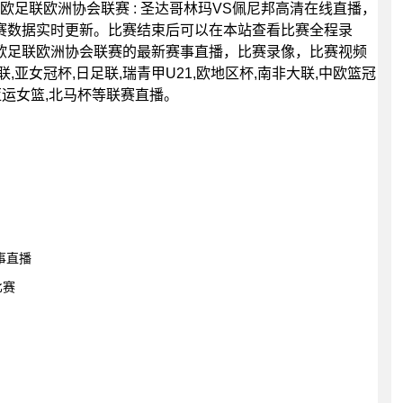
45分，欧足联欧洲协会联赛 : 圣达哥林玛VS佩尼邦高清在线直播，
赛数据实时更新。比赛结束后可以在本站查看比赛全程录
欧足联欧洲协会联赛的最新赛事直播，比赛录像，比赛视频
亚女冠杯,日足联,瑞青甲U21,欧地区杯,南非大联,中欧篮冠
东南亚运女篮,北马杯等联赛直播。
赛事直播
比赛