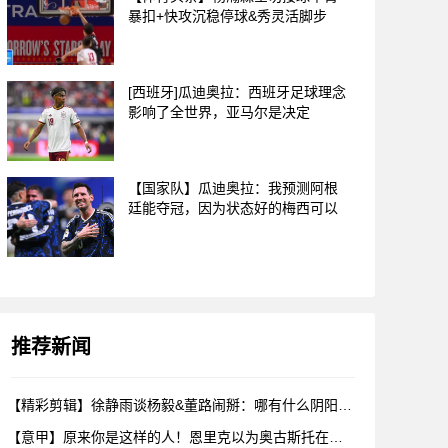
暴扣+快攻沉稳停球&秀灵活脚步
[西班牙]瓜迪奥拉：西班牙足球理念
影响了全世界，亚马尔是决定
【国家队】瓜迪奥拉：我预测阿根
廷能夺冠，因为状态好的梅西可以
推荐新闻
【精彩剪辑】徐静雨谈杨毅&董路闹掰：哪有什么阴阳，各自表达看
【意甲】原来你是这样的人！恩里克以为奥古斯托在给自己拍照，但