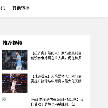
快讯
其他转播
推荐视频
【拉齐奥】经纪人：罗马尼奥利目
前没有考虑留在拉齐奥，仍在和多
【球迷看点】火箭媒体人：阿门更
需提升控球与中距离以最大化天赋
[有趣体育]萨内蒂鼓励阿根廷队：我
们曾敢于梦想也渴望胜利，但