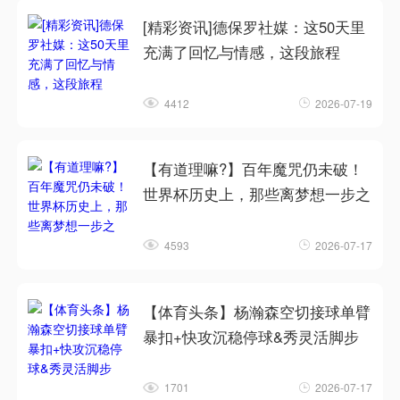
[精彩资讯]德保罗社媒：这50天里
充满了回忆与情感，这段旅程
4412
2026-07-19
【有道理嘛?】百年魔咒仍未破！
世界杯历史上，那些离梦想一步之
4593
2026-07-17
【体育头条】杨瀚森空切接球单臂
暴扣+快攻沉稳停球&秀灵活脚步
1701
2026-07-17