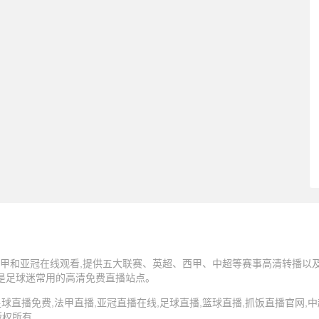
甲和亚冠在线观看,提供五大联赛、英超、西甲、中超等赛事高清转播以及N
,是足球迷常用的高清免费直播站点。
5 抓饭直播,足球直播免费,法甲直播,亚冠直播在线,足球直播,篮球直播,抓饭直播官网
版权所有