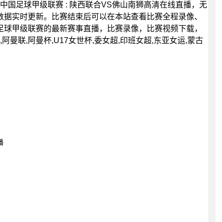
30分，中国足球甲级联赛 : 陕西联合VS佛山南狮高清在线直播，无
数据实时更新。比赛结束后可以在本站查看比赛全程录像、
足球甲级联赛的最新赛事直播，比赛录像，比赛视频下载，
曼联,阿曼杯,U17女世杯,委女超,印班女超,东亚女运,蒙古
播