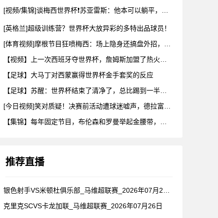
[视频/集锦]谈梅西世界杯❗苏亚雷斯：他本可以躺平，但还是把
[英格兰]超级训练营？世界杯大放异彩的多特出品球员！
[体育视频]摩根节目狂喷梅西：场上隐身还搞盘外招，特里一句话
【视频】上一次西班牙夺世界杯，詹姆斯加盟了热火！这次呢？
【足球】大马丁对西蒙赢得世界杯金手套奖的反应
【足球】苏醒：世界杯结束了清净了，总比踢到一半就淘汰的那种清
[今日视频]笑对质疑！决赛前活动遭球迷嘘声，德拉富恩特要求保
【集锦】每年固定节目，布伦森和罗曼举起金腰带，哈利一出来真没
推荐直播
银色射手VS米顿杜俱乐部_马维超联赛_2026年07月26日
克里克SCVS卡龙加联_马维超联赛_2026年07月26日