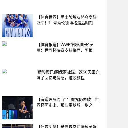
【体育世界】勇士险胜灰熊夺夏联
冠军！11号秀伦德博格最后时刻
【体育报道】WWE“部落酋长”罗
曼：世界杯决赛支持梅西、阿根
[精彩资讯]德保罗社媒：这50天里充
满了回忆与情感，这段旅程
【有道理嘛?】百年魔咒仍未破！世
界杯历史上，那些离梦想一步之
【体育头条】杨瀚森空切接球单臂