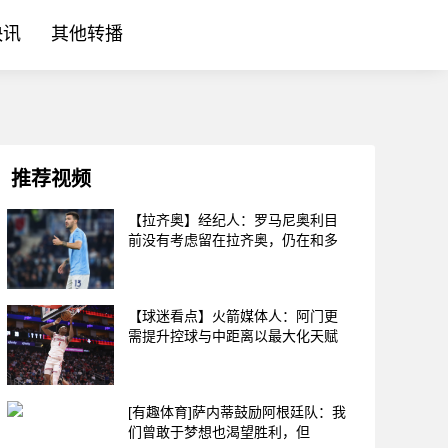
快讯
其他转播
推荐视频
【拉齐奥】经纪人：罗马尼奥利目
前没有考虑留在拉齐奥，仍在和多
【球迷看点】火箭媒体人：阿门更
需提升控球与中距离以最大化天赋
[有趣体育]萨内蒂鼓励阿根廷队：我
们曾敢于梦想也渴望胜利，但