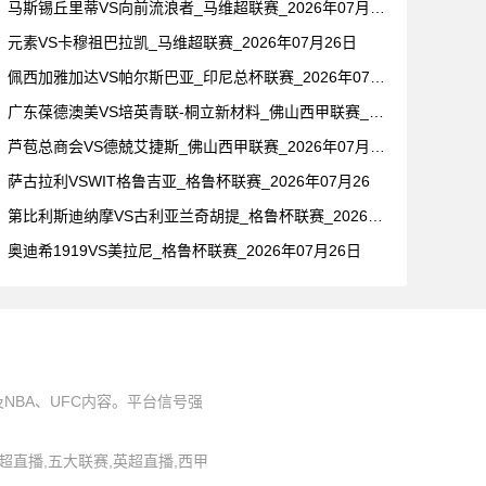
马斯锡丘里蒂VS向前流浪者_马维超联赛_2026年07月26
元素VS卡穆祖巴拉凯_马维超联赛_2026年07月26日
佩西加雅加达VS帕尔斯巴亚_印尼总杯联赛_2026年07月2
广东葆德澳美VS培英青联-桐立新材料_佛山西甲联赛_2026
芦苞总商会VS德兢艾捷斯_佛山西甲联赛_2026年07月26
萨古拉利VSWIT格鲁吉亚_格鲁杯联赛_2026年07月26
第比利斯迪纳摩VS古利亚兰奇胡提_格鲁杯联赛_2026年07
奥迪希1919VS美拉尼_格鲁杯联赛_2026年07月26日
BA、UFC内容。平台信号强
,中超直播,五大联赛,英超直播,西甲