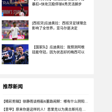
暴扣+快攻沉稳停球&秀灵活脚步
[西班牙]瓜迪奥拉：西班牙足球理念
影响了全世界，亚马尔是决定
【国家队】瓜迪奥拉：我预测阿根
廷能夺冠，因为状态好的梅西可以
推荐新闻
【精彩剪辑】徐静雨谈杨毅&董路闹掰：哪有什么阴阳，各自表达看
【意甲】原来你是这样的人！恩里克以为奥古斯托在给自己拍照，但