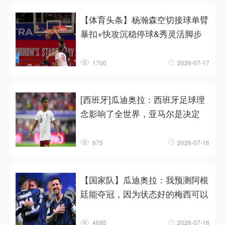
【体育头条】杨瀚森空切接球单臂
暴扣+快攻沉稳停球&秀灵活脚步
1700
2026-07-17
[西班牙]瓜迪奥拉：西班牙足球理
念影响了全世界，亚马尔是决定
675
2026-07-16
【国家队】瓜迪奥拉：我预测阿根
廷能夺冠，因为状态好的梅西可以
4695
2026-07-16