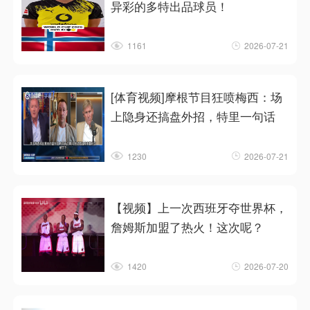
异彩的多特出品球员！
1161
2026-07-21
[体育视频]摩根节目狂喷梅西：场
上隐身还搞盘外招，特里一句话
1230
2026-07-21
【视频】上一次西班牙夺世界杯，
詹姆斯加盟了热火！这次呢？
1420
2026-07-20