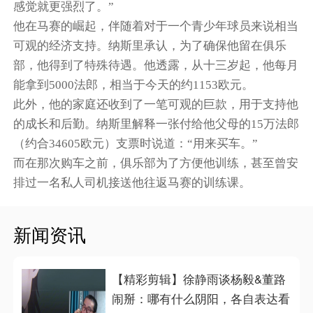
感觉就更强烈了。”
他在马赛的崛起，伴随着对于一个青少年球员来说相当
可观的经济支持。纳斯里承认，为了确保他留在俱乐
部，他得到了特殊待遇。他透露，从十三岁起，他每月
能拿到5000法郎，相当于今天的约1153欧元。
此外，他的家庭还收到了一笔可观的巨款，用于支持他
的成长和后勤。纳斯里解释一张付给他父母的15万法郎
（约合34605欧元）支票时说道：“用来买车。”
而在那次购车之前，俱乐部为了方便他训练，甚至曾安
排过一名私人司机接送他往返马赛的训练课。
新闻资讯
【精彩剪辑】徐静雨谈杨毅&董路
闹掰：哪有什么阴阳，各自表达看