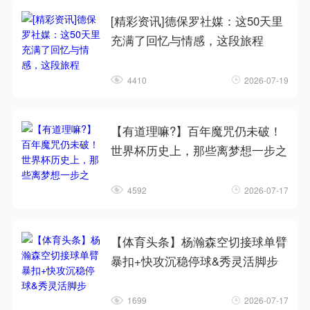
[精彩资讯]德保罗社媒：这50天里
充满了回忆与情感，这段旅程
4410
2026-07-19
【有道理嘛?】百年魔咒仍未破！
世界杯历史上，那些离梦想一步之
4592
2026-07-17
【体育头条】杨瀚森空切接球单臂
暴扣+快攻沉稳停球&秀灵活脚步
1699
2026-07-17