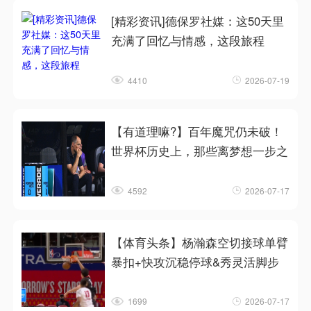
[精彩资讯]德保罗社媒：这50天里
充满了回忆与情感，这段旅程
4410
2026-07-19
【有道理嘛?】百年魔咒仍未破！
世界杯历史上，那些离梦想一步之
4592
2026-07-17
【体育头条】杨瀚森空切接球单臂
暴扣+快攻沉稳停球&秀灵活脚步
1699
2026-07-17