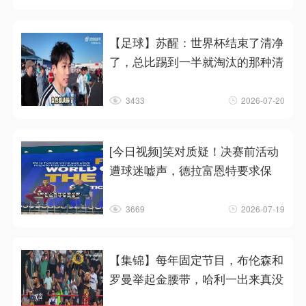
【足球】苏醒：世界杯结束了清净
了，总比踢到一半就淘汰的那种清
3433
2026-07-20
[今日视频]笑对质疑！决赛前活动
遭球迷嘘声，德拉富恩特要求保
3669
2026-07-19
【集锦】每年固定节目，布伦森和
罗曼举起金腰带，哈利一出来真没