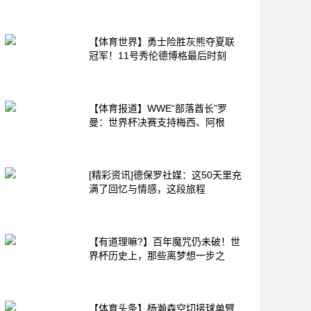
【体育世界】勇士险胜灰熊夺夏联
冠军！11号秀伦德博格最后时刻
【体育报道】WWE“部落酋长”罗
曼：世界杯决赛支持梅西、阿根
[精彩资讯]德保罗社媒：这50天里充
满了回忆与情感，这段旅程
【有道理嘛?】百年魔咒仍未破！世
界杯历史上，那些离梦想一步之
【体育头条】杨瀚森空切接球单臂