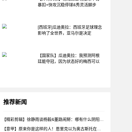
暴扣+快攻沉稳停球&秀灵活脚步
[西班牙]瓜迪奥拉：西班牙足球理念
影响了全世界，亚马尔是决定
【国家队】瓜迪奥拉：我预测阿根
廷能夺冠，因为状态好的梅西可以
推荐新闻
【精彩剪辑】徐静雨谈杨毅&董路闹掰：哪有什么阴阳，各自表达看
【意甲】原来你是这样的人！恩里克以为奥古斯托在给自己拍照，但