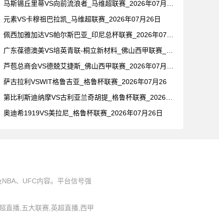
马斯锡丘里蒂VS向前流浪者_马维超联赛_2026年07月26
元素VS卡穆祖巴拉凯_马维超联赛_2026年07月26日
佩西加雅加达VS帕尔斯巴亚_印尼总杯联赛_2026年07月2
广东葆德澳美VS培英青联-桐立新材料_佛山西甲联赛_2026
芦苞总商会VS德兢艾捷斯_佛山西甲联赛_2026年07月26
萨古拉利VSWIT格鲁吉亚_格鲁杯联赛_2026年07月26
第比利斯迪纳摩VS古利亚兰奇胡提_格鲁杯联赛_2026年07
奥迪希1919VS美拉尼_格鲁杯联赛_2026年07月26日
BA、UFC内容。平台信号强
,中超直播,五大联赛,英超直播,西甲