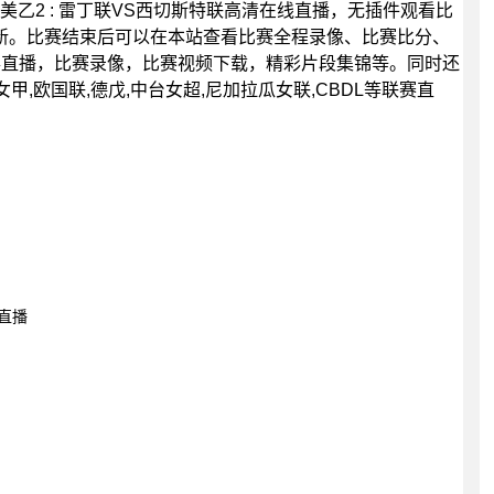
0分，美乙2 : 雷丁联VS西切斯特联高清在线直播，无插件观看比
新。比赛结束后可以在本站查看比赛全程录像、比赛比分、
事直播，比赛录像，比赛视频下载，精彩片段集锦等。同时还
女甲,欧国联,德戊,中台女超,尼加拉瓜女联,CBDL等联赛直
清直播