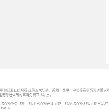
甲和亚冠在线观看,提供五大联赛、英超、西甲、中超等赛事高清转播以及N
,是足球迷常用的高清免费直播站点。
5 抓饭直播,足球直播免费,法甲直播,亚冠直播在线,足球直播,篮球直播,抓饭直播官网
版权所有