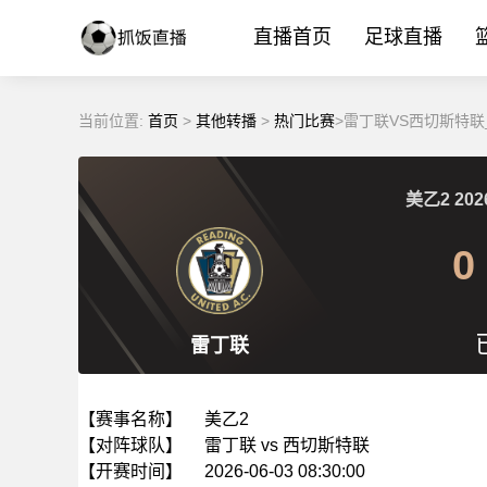
直播首页
足球直播
当前位置:
首页
>
其他转播
>
热门比赛
>雷丁联VS西切斯特联_
美乙2
202
0
雷丁联
【赛事名称】
美乙2
【对阵球队】
雷丁联 vs 西切斯特联
【开赛时间】
2026-06-03 08:30:00