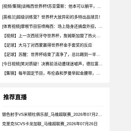
[视频/集锦]谈梅西世界杯❗苏亚雷斯：他本可以躺平，但还是把
[英格兰]超级训练营？世界杯大放异彩的多特出品球员！
[体育视频]摩根节目狂喷梅西：场上隐身还搞盘外招，特里一句话
【视频】上一次西班牙夺世界杯，詹姆斯加盟了热火！这次呢？
【足球】大马丁对西蒙赢得世界杯金手套奖的反应
【足球】苏醒：世界杯结束了清净了，总比踢到一半就淘汰的那种清
[今日视频]笑对质疑！决赛前活动遭球迷嘘声，德拉富恩特要求保
【集锦】每年固定节目，布伦森和罗曼举起金腰带，哈利一出来真没
推荐直播
银色射手VS米顿杜俱乐部_马维超联赛_2026年07月26日
克里克SCVS卡龙加联_马维超联赛_2026年07月26日