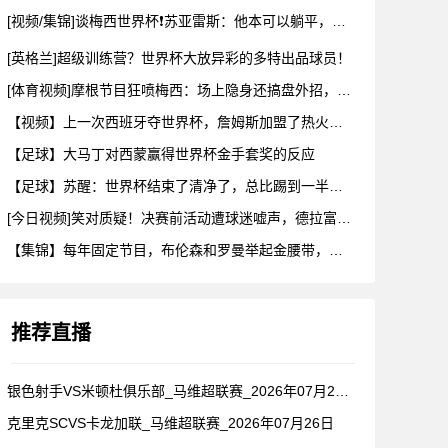
[视频/集锦]谈梅西世界杯❗苏亚雷斯：他本可以躺平，但还是把
[英格兰]超级训练营？世界杯大放异彩的多特出品球员！
[体育视频]摩根节目狂喷梅西：场上隐身还搞盘外招，特里一句话
【视频】上一次西班牙夺世界杯，詹姆斯加盟了热火！这次呢？
【足球】大马丁对西蒙赢得世界杯金手套奖的反应
【足球】苏醒：世界杯结束了清净了，总比踢到一半就淘汰的那种清
[今日视频]笑对质疑！决赛前活动遭球迷嘘声，德拉富恩特要求保
【集锦】每年固定节目，布伦森和罗曼举起金腰带，哈利一出来真没
推荐直播
银色射手VS米顿杜俱乐部_马维超联赛_2026年07月26日
克里克SCVS卡龙加联_马维超联赛_2026年07月26日