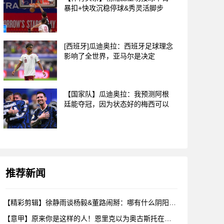
暴扣+快攻沉稳停球&秀灵活脚步
[西班牙]瓜迪奥拉：西班牙足球理念
影响了全世界，亚马尔是决定
【国家队】瓜迪奥拉：我预测阿根
廷能夺冠，因为状态好的梅西可以
推荐新闻
【精彩剪辑】徐静雨谈杨毅&董路闹掰：哪有什么阴阳，各自表达看
【意甲】原来你是这样的人！恩里克以为奥古斯托在给自己拍照，但