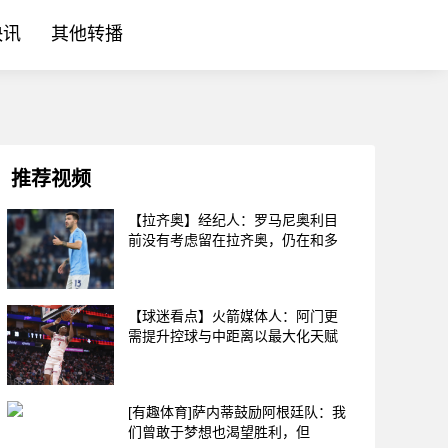
快讯
其他转播
推荐视频
【拉齐奥】经纪人：罗马尼奥利目
前没有考虑留在拉齐奥，仍在和多
【球迷看点】火箭媒体人：阿门更
需提升控球与中距离以最大化天赋
[有趣体育]萨内蒂鼓励阿根廷队：我
们曾敢于梦想也渴望胜利，但