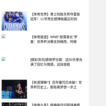
【体育世界】勇士险胜灰熊夺夏联
冠军！11号秀伦德博格最后时刻
【体育报道】WWE“部落酋长”罗
曼：世界杯决赛支持梅西、阿根
[精彩资讯]德保罗社媒：这50天里充
满了回忆与情感，这段旅程
【有道理嘛?】百年魔咒仍未破！世
界杯历史上，那些离梦想一步之
【体育头条】杨瀚森空切接球单臂