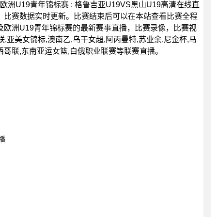
分，欧洲U19青年锦标赛 : 格鲁吉亚U19VS黑山U19高清在线直
，比赛数据实时更新。比赛结束后可以在本站查看比赛全程
欧洲U19青年锦标赛的最新赛事直播，比赛录像，比赛视
,亚美女锦标,澳南乙,乌干女超,阿丙曼特,苏业余,尼金杯,马
墨西哥联,东南亚运女篮,白俄职业联赛等联赛直播。
直播