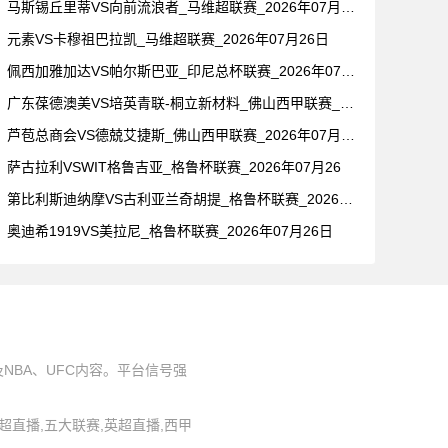
马斯锡丘里蒂VS向前流浪者_马维超联赛_2026年07月26
元素VS卡穆祖巴拉凯_马维超联赛_2026年07月26日
佩西加雅加达VS帕尔斯巴亚_印尼总杯联赛_2026年07月2
广东葆德澳美VS培英青联-桐立新材料_佛山西甲联赛_2026
芦苞总商会VS德兢艾捷斯_佛山西甲联赛_2026年07月26
萨古拉利VSWIT格鲁吉亚_格鲁杯联赛_2026年07月26
第比利斯迪纳摩VS古利亚兰奇胡提_格鲁杯联赛_2026年07
奥迪希1919VS美拉尼_格鲁杯联赛_2026年07月26日
BA、UFC内容。平台信号强
,中超直播,五大联赛,英超直播,西甲