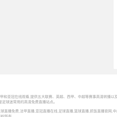
甲和亚冠在线观看,提供五大联赛、英超、西甲、中超等赛事高清转播以及N
,是足球迷常用的高清免费直播站点。
5 抓饭直播,足球直播免费,法甲直播,亚冠直播在线,足球直播,篮球直播,抓饭直播官网
版权所有