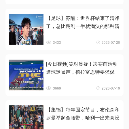
【足球】苏醒：世界杯结束了清净
了，总比踢到一半就淘汰的那种清
3433
2026-07-20
[今日视频]笑对质疑！决赛前活动
遭球迷嘘声，德拉富恩特要求保
3669
2026-07-19
【集锦】每年固定节目，布伦森和
罗曼举起金腰带，哈利一出来真没