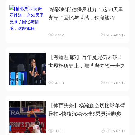
[精彩资讯]德保罗社媒：这50天里
充满了回忆与情感，这段旅程
4412
2026-07-19
【有道理嘛?】百年魔咒仍未破！
世界杯历史上，那些离梦想一步之
4593
2026-07-17
【体育头条】杨瀚森空切接球单臂
暴扣+快攻沉稳停球&秀灵活脚步
1701
2026-07-17