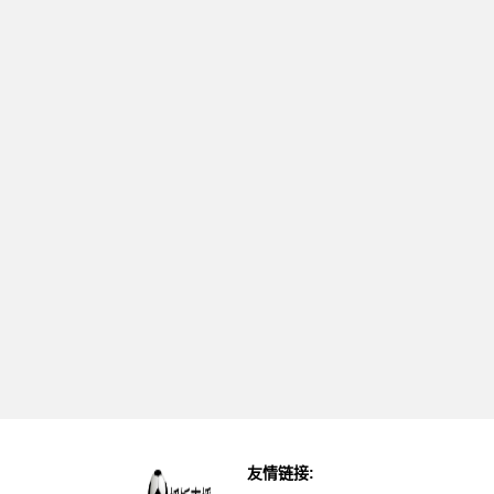
友情链接: