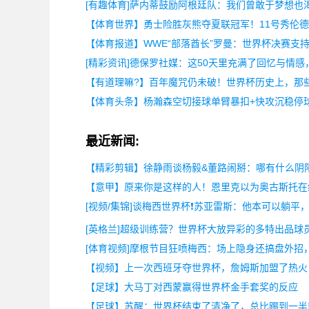
[有趣体育]萨内蒂鼓励阿根廷队：我们曾敢于梦想也
【体育世界】勇士险胜灰熊夺夏联冠军！11号秀伦
【体育报道】WWE“部落酋长”罗曼：世界杯决赛支
[精彩资讯]德保罗社媒：这50天里充满了回忆与情感
【有道理嘛?】百年魔咒仍未破！世界杯历史上，那
【体育头条】杨瀚森空切接球单臂暴扣+快攻沉稳停
最近新闻:
【精彩剪辑】徐静雨谈杨毅&董路闹掰：哪有什么阴
【意甲】原来你是这样的人！恩里克以为奥古斯托在
[视频/集锦]谈梅西世界杯❗苏亚雷斯：他本可以躺平
[英格兰]超级训练营？世界杯大放异彩的多特出品球
[体育视频]摩根节目狂喷梅西：场上隐身还搞盘外招
【视频】上一次西班牙夺世界杯，詹姆斯加盟了热火
【足球】大马丁对西蒙赢得世界杯金手套奖的反应
【足球】苏醒：世界杯结束了清净了，总比踢到一半