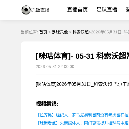
直播首页
足球直播
当前位置:
首页
>
足球录像
>
科索沃超
>2026年05月31
2026-05-31 22:00:00
[咪咕体育]2026年05月31日_科索沃超 巴
视频集锦:
【拉齐奥】经纪人：罗马尼奥利目前没有考虑留在拉
【球迷看点】火箭媒体人：阿门更需提升控球与中距