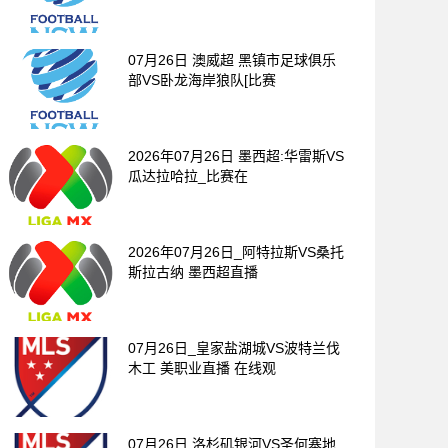
07月26日 澳威超 黑镇市足球俱乐
部VS卧龙海岸狼队[比赛
2026年07月26日 墨西超:华雷斯VS
瓜达拉哈拉_比赛在
2026年07月26日_阿特拉斯VS桑托
斯拉古纳 墨西超直播
07月26日_皇家盐湖城VS波特兰伐
木工 美职业直播 在线观
07月26日 洛杉矶银河VS圣何塞地