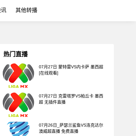
快讯
其他转播
热门直播
07月27日 蒙特雷VS内卡萨 墨西超
[在线观看]
07月27日 克雷塔罗VS帕丘卡 墨西
超 无插件直播
07月26日_萨瑟兰鲨鱼VS洛克达尔
澳威超直播 免费直播