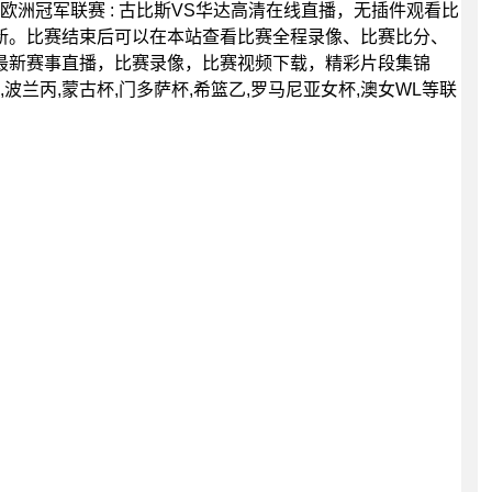
00分，欧洲冠军联赛 : 古比斯VS华达高清在线直播，无插件观看比
新。比赛结束后可以在本站查看比赛全程录像、比赛比分、
最新赛事直播，比赛录像，比赛视频下载，精彩片段集锦
,波兰丙,蒙古杯,门多萨杯,希篮乙,罗马尼亚女杯,澳女WL等联