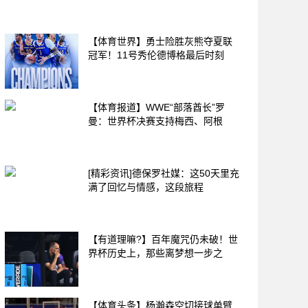
【体育世界】勇士险胜灰熊夺夏联
冠军！11号秀伦德博格最后时刻
【体育报道】WWE“部落酋长”罗
曼：世界杯决赛支持梅西、阿根
[精彩资讯]德保罗社媒：这50天里充
满了回忆与情感，这段旅程
【有道理嘛?】百年魔咒仍未破！世
界杯历史上，那些离梦想一步之
【体育头条】杨瀚森空切接球单臂