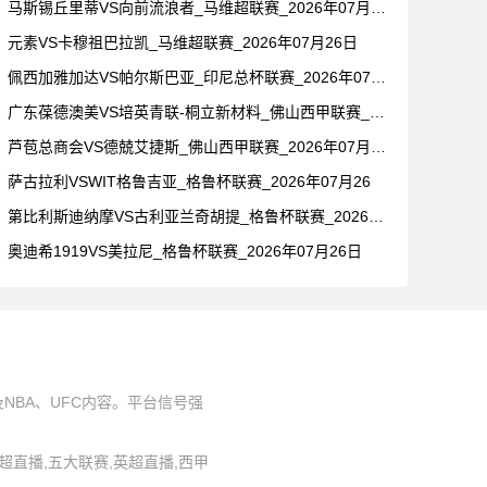
马斯锡丘里蒂VS向前流浪者_马维超联赛_2026年07月26
元素VS卡穆祖巴拉凯_马维超联赛_2026年07月26日
佩西加雅加达VS帕尔斯巴亚_印尼总杯联赛_2026年07月2
广东葆德澳美VS培英青联-桐立新材料_佛山西甲联赛_2026
芦苞总商会VS德兢艾捷斯_佛山西甲联赛_2026年07月26
萨古拉利VSWIT格鲁吉亚_格鲁杯联赛_2026年07月26
第比利斯迪纳摩VS古利亚兰奇胡提_格鲁杯联赛_2026年07
奥迪希1919VS美拉尼_格鲁杯联赛_2026年07月26日
BA、UFC内容。平台信号强
,中超直播,五大联赛,英超直播,西甲