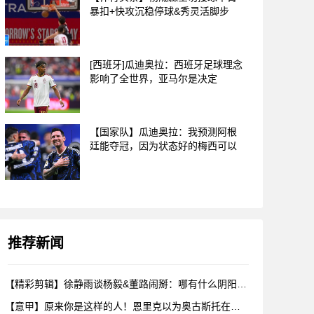
暴扣+快攻沉稳停球&秀灵活脚步
[西班牙]瓜迪奥拉：西班牙足球理念
影响了全世界，亚马尔是决定
【国家队】瓜迪奥拉：我预测阿根
廷能夺冠，因为状态好的梅西可以
推荐新闻
【精彩剪辑】徐静雨谈杨毅&董路闹掰：哪有什么阴阳，各自表达看
【意甲】原来你是这样的人！恩里克以为奥古斯托在给自己拍照，但