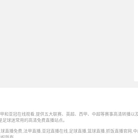
甲和亚冠在线观看,提供五大联赛、英超、西甲、中超等赛事高清转播以及N
,是足球迷常用的高清免费直播站点。
5 抓饭直播,足球直播免费,法甲直播,亚冠直播在线,足球直播,篮球直播,抓饭直播官网
版权所有