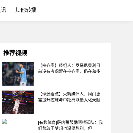
快讯
其他转播
推荐视频
【拉齐奥】经纪人：罗马尼奥利目
前没有考虑留在拉齐奥，仍在和多
【球迷看点】火箭媒体人：阿门更
需提升控球与中距离以最大化天赋
[有趣体育]萨内蒂鼓励阿根廷队：我
们曾敢于梦想也渴望胜利，但