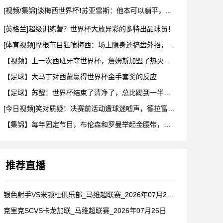
[视频/集锦]谈梅西世界杯❗苏亚雷斯：他本可以躺平，但还是把
[英格兰]超级训练营？世界杯大放异彩的多特出品球员！
[体育视频]摩根节目狂喷梅西：场上隐身还搞盘外招，特里一句话
【视频】上一次西班牙夺世界杯，詹姆斯加盟了热火！这次呢？
【足球】大马丁对西蒙赢得世界杯金手套奖的反应
【足球】苏醒：世界杯结束了清净了，总比踢到一半就淘汰的那种清
[今日视频]笑对质疑！决赛前活动遭球迷嘘声，德拉富恩特要求保
【集锦】每年固定节目，布伦森和罗曼举起金腰带，哈利一出来真没
推荐直播
银色射手VS米顿杜俱乐部_马维超联赛_2026年07月26日
克里克SCVS卡龙加联_马维超联赛_2026年07月26日