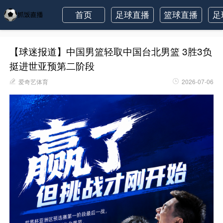
首页
足球直播
篮球直播
足
【球迷报道】中国男篮轻取中国台北男篮 3胜3负
挺进世亚预第二阶段
爱奇艺体育
2026-07-06