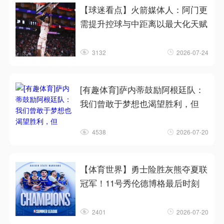
【球迷看点】火箭媒体人：阿门更
需提升控球与中距离以最大化天赋
3132
2026-07-24
[有趣体育]萨内蒂鼓励阿根廷队：
我们曾敢于梦想也渴望胜利，但
4538
2026-07-20
【体育世界】勇士险胜灰熊夺夏联
冠军！11号秀伦德博格最后时刻
2401
2026-07-20