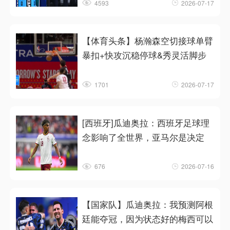
4593
2026-07-17
【体育头条】杨瀚森空切接球单臂
暴扣+快攻沉稳停球&秀灵活脚步
1701
2026-07-17
[西班牙]瓜迪奥拉：西班牙足球理
念影响了全世界，亚马尔是决定
676
2026-07-16
【国家队】瓜迪奥拉：我预测阿根
廷能夺冠，因为状态好的梅西可以