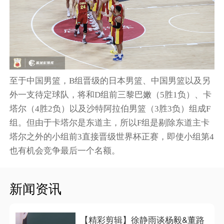
至于中国男篮，B组晋级的日本男篮、中国男篮以及另
外一支待定球队，将和D组前三黎巴嫩（5胜1负）、卡
塔尔（4胜2负）以及沙特阿拉伯男篮（3胜3负）组成F
组。但由于卡塔尔是东道主，所以F组是剔除东道主卡
塔尔之外的小组前3直接晋级世界杯正赛，即使小组第4
也有机会竞争最后一个名额。
新闻资讯
【精彩剪辑】徐静雨谈杨毅&董路