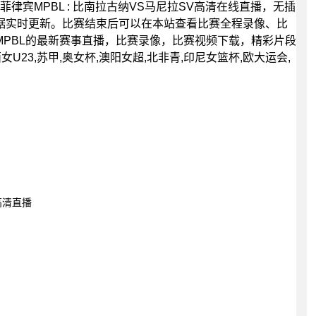
0分，菲律宾MPBL : 比南拉古纳VS马尼拉SV高清在线直播，无插
据实时更新。比赛结束后可以在本站查看比赛全程录像、比
PBL的最新赛事直播，比赛录像，比赛视频下载，精彩片段
U23,苏甲,奥女杯,澳阳女超,北非青,印尼女篮杯,欧大运会,
高清直播