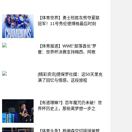
【体育世界】勇士险胜灰熊夺夏联
冠军！11号秀伦德博格最后时刻
【体育报道】WWE“部落酋长”罗
曼：世界杯决赛支持梅西、阿根
[精彩资讯]德保罗社媒：这50天里充
满了回忆与情感，这段旅程
【有道理嘛?】百年魔咒仍未破！世
界杯历史上，那些离梦想一步之
【体育头条】杨瀚森空切接球单臂