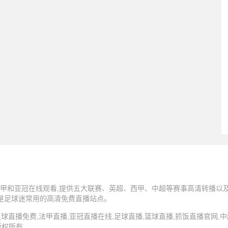
甲和亚冠在线观看,提供五大联赛、英超、西甲、中超等赛事高清转播以及N
,是足球迷常用的高清免费直播站点。
5 抓饭直播,足球直播免费,法甲直播,亚冠直播在线,足球直播,篮球直播,抓饭直播官网
版权所有