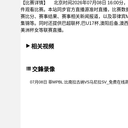
【比赛详情】
北京时间2026年07月08日 16:0
件观看比赛。本站同步官方直播源准时直播，比赛数
赛比分、赛事结果、赛事相关新闻报道，以及菲律宾M
集锦等。同时还提供巴超联杯,巴U17杯,澳阳后备,澳西女
美洲杯女等联赛直播。
相关视频
交鋒录像
07月08日 菲MPBL:比南拉古纳VS马尼拉SV_免费在线