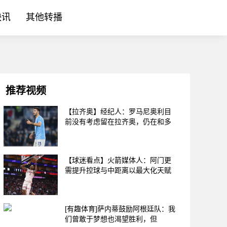
快讯
其他转播
推荐视频
【拉齐奥】经纪人：罗马尼奥利目
前没有考虑留在拉齐奥，仍在和多
【球迷看点】火箭媒体人：阿门更
需提升控球与中距离以最大化天赋
[有趣体育]萨内蒂鼓励阿根廷队：我
们曾敢于梦想也渴望胜利，但