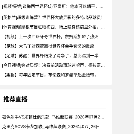
[视频/集锦]谈梅西世界杯❗苏亚雷斯：他本可以躺平，但还是把
[英格兰]超级训练营？世界杯大放异彩的多特出品球员！
[体育视频]摩根节目狂喷梅西：场上隐身还搞盘外招，特里一句话
【视频】上一次西班牙夺世界杯，詹姆斯加盟了热火！这次呢？
【足球】大马丁对西蒙赢得世界杯金手套奖的反应
【足球】苏醒：世界杯结束了清净了，总比踢到一半就淘汰的那种清
[今日视频]笑对质疑！决赛前活动遭球迷嘘声，德拉富恩特要求保
【集锦】每年固定节目，布伦森和罗曼举起金腰带，哈利一出来真没
推荐直播
银色射手VS米顿杜俱乐部_马维超联赛_2026年07月26日
克里克SCVS卡龙加联_马维超联赛_2026年07月26日