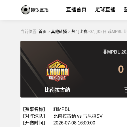
直播首页
足球直播
当前位置:
首页
>
其他转播
>
热门比赛
>07月08日 菲MPB
菲MPBL
20
0
比南拉古纳
【赛事名称】
菲MPBL
【对阵球队】
比南拉古纳 vs 马尼拉SV
【开赛时间】
2026-07-08 16:00:00