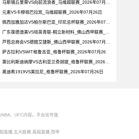
马斯锡丘里蒂VS向前流浪者_马维超联赛_2026年07月26
元素VS卡穆祖巴拉凯_马维超联赛_2026年07月26日
佩西加雅加达VS帕尔斯巴亚_印尼总杯联赛_2026年07月2
广东葆德澳美VS培英青联-桐立新材料_佛山西甲联赛_2026
芦苞总商会VS德兢艾捷斯_佛山西甲联赛_2026年07月26
萨古拉利VSWIT格鲁吉亚_格鲁杯联赛_2026年07月26
第比利斯迪纳摩VS古利亚兰奇胡提_格鲁杯联赛_2026年07
奥迪希1919VS美拉尼_格鲁杯联赛_2026年07月26日
BA、UFC内容。平台信号强
,中超直播,五大联赛,英超直播,西甲