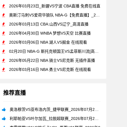
2026年03月23日_新疆VS宁波 CBA直播 免费在线直
奥斯汀马刺VS爱荷华狼队 NBA-G【免费直播】_2026年
2026年03月13日 CBA:山西VS辽宁_高清直播
2026年04月30日 WNBA 梦想VS天空 比赛直播
2026年03月06日 NBA 湖人VS掘金 在线观看
02月20日 NBA-G 斯托克顿国王VS孟菲斯川流[高清直
2026年05月22日 NBA 骑士VS尼克斯 无插件直播
2026年03月16日 NBA 勇士VS尼克斯 在线观看
推荐直播
奥洛穆茨VS亚布洛内茨_捷甲联赛_2026年07月26日
利耶帕亚VS叶尔加瓦_拉脱超联赛_2026年07月26日