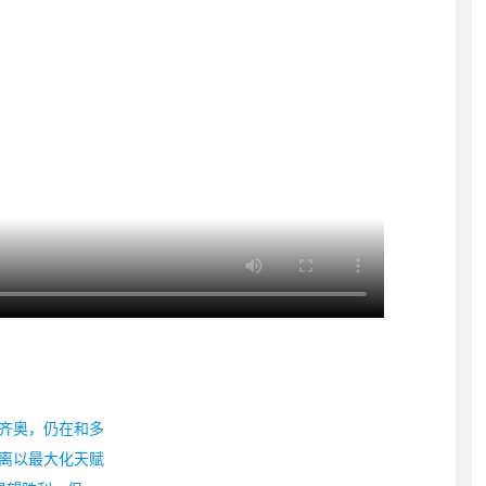
齐奥，仍在和多
离以最大化天赋