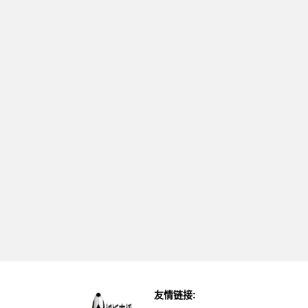
友情链接: