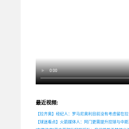
最近视频:
【拉齐奥】经纪人：罗马尼奥利目前没有考虑留在拉
【球迷看点】火箭媒体人：阿门更需提升控球与中距