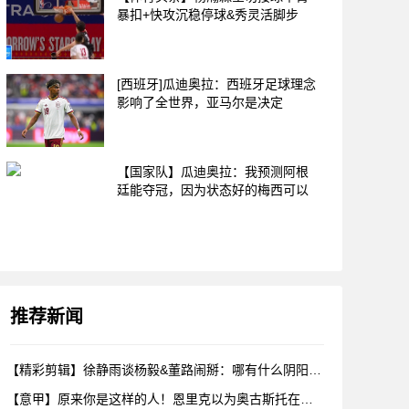
暴扣+快攻沉稳停球&秀灵活脚步
[西班牙]瓜迪奥拉：西班牙足球理念
影响了全世界，亚马尔是决定
【国家队】瓜迪奥拉：我预测阿根
廷能夺冠，因为状态好的梅西可以
推荐新闻
【精彩剪辑】徐静雨谈杨毅&董路闹掰：哪有什么阴阳，各自表达看
【意甲】原来你是这样的人！恩里克以为奥古斯托在给自己拍照，但