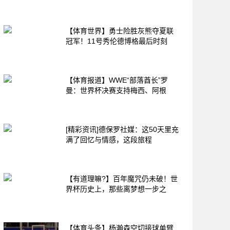
【体育世界】勇士险胜灰熊夺夏联
冠军！11号秀伦德博格最后时刻
【体育报道】WWE“部落酋长”罗
曼：世界杯决赛支持梅西、阿根
[精彩资讯]德保罗社媒：这50天里充
满了回忆与情感，这段旅程
【有道理嘛?】百年魔咒仍未破！世
界杯历史上，那些离梦想一步之
【体育头条】杨瀚森空切接球单臂