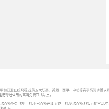
甲和亚冠在线观看,提供五大联赛、英超、西甲、中超等赛事高清转播以及N
,是足球迷常用的高清免费直播站点。
5 抓饭直播,足球直播免费,法甲直播,亚冠直播在线,足球直播,篮球直播,抓饭直播官网
版权所有