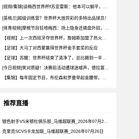
[视频/集锦]谈梅西世界杯❗苏亚雷斯：他本可以躺平，但还是把
[英格兰]超级训练营？世界杯大放异彩的多特出品球员！
[体育视频]摩根节目狂喷梅西：场上隐身还搞盘外招，特里一句话
【视频】上一次西班牙夺世界杯，詹姆斯加盟了热火！这次呢？
【足球】大马丁对西蒙赢得世界杯金手套奖的反应
【足球】苏醒：世界杯结束了清净了，总比踢到一半就淘汰的那种清
[今日视频]笑对质疑！决赛前活动遭球迷嘘声，德拉富恩特要求保
【集锦】每年固定节目，布伦森和罗曼举起金腰带，哈利一出来真没
推荐直播
银色射手VS米顿杜俱乐部_马维超联赛_2026年07月26日
克里克SCVS卡龙加联_马维超联赛_2026年07月26日