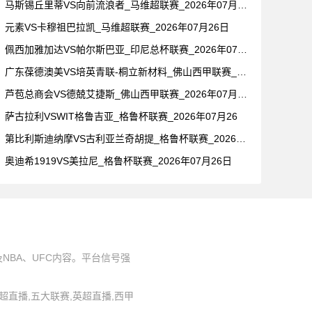
马斯锡丘里蒂VS向前流浪者_马维超联赛_2026年07月26
元素VS卡穆祖巴拉凯_马维超联赛_2026年07月26日
佩西加雅加达VS帕尔斯巴亚_印尼总杯联赛_2026年07月2
广东葆德澳美VS培英青联-桐立新材料_佛山西甲联赛_2026
芦苞总商会VS德兢艾捷斯_佛山西甲联赛_2026年07月26
萨古拉利VSWIT格鲁吉亚_格鲁杯联赛_2026年07月26
第比利斯迪纳摩VS古利亚兰奇胡提_格鲁杯联赛_2026年07
奥迪希1919VS美拉尼_格鲁杯联赛_2026年07月26日
BA、UFC内容。平台信号强
,中超直播,五大联赛,英超直播,西甲