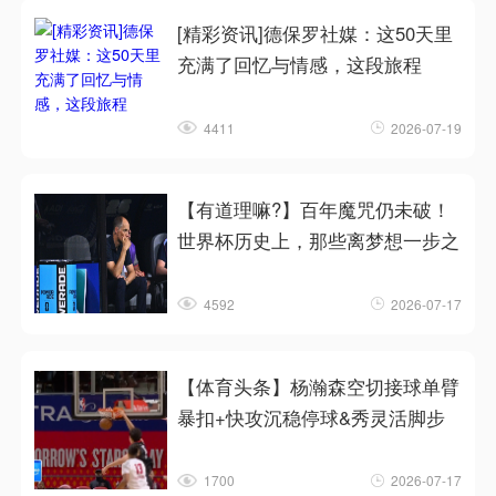
[精彩资讯]德保罗社媒：这50天里
充满了回忆与情感，这段旅程
4411
2026-07-19
【有道理嘛?】百年魔咒仍未破！
世界杯历史上，那些离梦想一步之
4592
2026-07-17
【体育头条】杨瀚森空切接球单臂
暴扣+快攻沉稳停球&秀灵活脚步
1700
2026-07-17