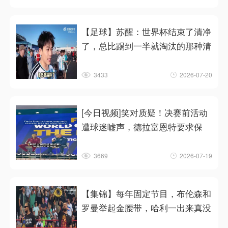
【足球】苏醒：世界杯结束了清净
了，总比踢到一半就淘汰的那种清
3433
2026-07-20
[今日视频]笑对质疑！决赛前活动
遭球迷嘘声，德拉富恩特要求保
3669
2026-07-19
【集锦】每年固定节目，布伦森和
罗曼举起金腰带，哈利一出来真没