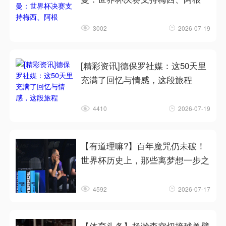
3002
2026-07-19
[精彩资讯]德保罗社媒：这50天里
充满了回忆与情感，这段旅程
4410
2026-07-19
【有道理嘛?】百年魔咒仍未破！
世界杯历史上，那些离梦想一步之
4592
2026-07-17