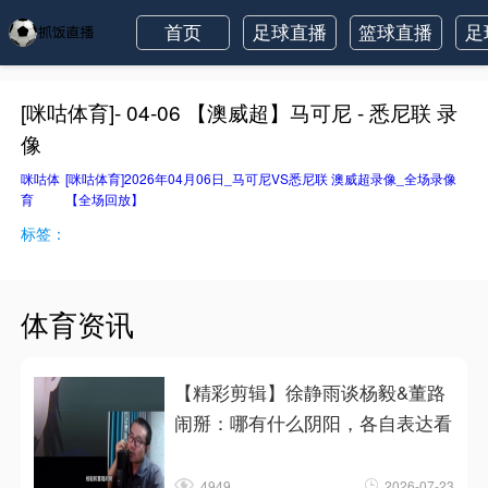
首页
足球直播
篮球直播
足
[咪咕体育]- 04-06 【澳威超】马可尼 - 悉尼联 录
像
咪咕体
[咪咕体育]2026年04月06日_马可尼VS悉尼联 澳威超录像_全场录像
育
【全场回放】
标签：
体育资讯
【精彩剪辑】徐静雨谈杨毅&董路
闹掰：哪有什么阴阳，各自表达看
4949
2026-07-23