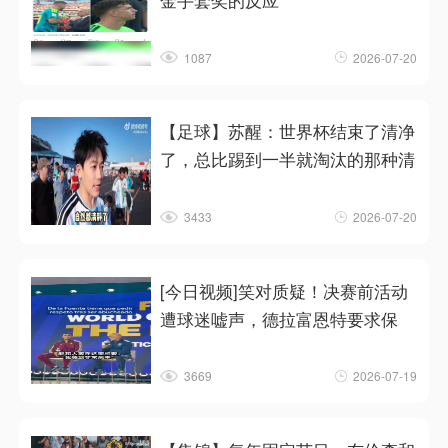
金手套奖的反应
1087
2026-07-20
【足球】苏醒：世界杯结束了清净
了，总比踢到一半就淘汰的那种清
3433
2026-07-20
[今日视频]笑对质疑！决赛前活动
遭球迷嘘声，德拉富恩特要求保
3669
2026-07-19