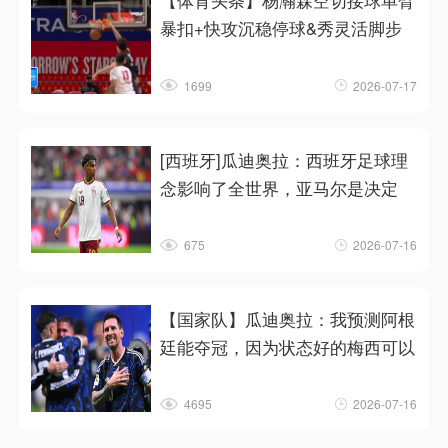
【体育头条】杨瀚森空切接球单臂
暴扣+快攻沉稳停球&秀灵活脚步
1699
2026-07-17
[西班牙]瓜迪奥拉：西班牙足球理
念影响了全世界，亚马尔是决定
675
2026-07-16
【国家队】瓜迪奥拉：我预测阿根
廷能夺冠，因为状态好的梅西可以
4695
2026-07-16