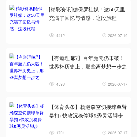
[精彩资讯]德保罗社媒：这50天里
充满了回忆与情感，这段旅程
4412
2026-07-19
【有道理嘛?】百年魔咒仍未破！
世界杯历史上，那些离梦想一步之
4593
2026-07-17
【体育头条】杨瀚森空切接球单臂
暴扣+快攻沉稳停球&秀灵活脚步
1701
2026-07-17