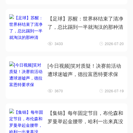
【足球】苏醒：世界杯结束了清净
了，总比踢到一半就淘汰的那种清
3433
2026-07-20
[今日视频]笑对质疑！决赛前活动
遭球迷嘘声，德拉富恩特要求保
3670
2026-07-19
【集锦】每年固定节目，布伦森和
罗曼举起金腰带，哈利一出来真没