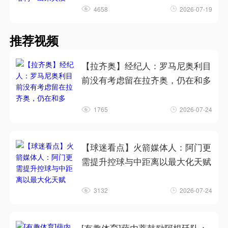
4658
2026-07-19
推荐视频
【拉齐奥】经纪人：罗马尼奥利目
前没有考虑留在拉齐奥，仍在和多
1765
2026-07-24
【球迷看点】火箭媒体人：阿门更
需提升控球与中距离以最大化天赋
3132
2026-07-24