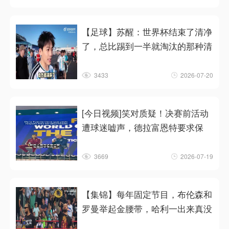
【足球】苏醒：世界杯结束了清净
了，总比踢到一半就淘汰的那种清
3433
2026-07-20
[今日视频]笑对质疑！决赛前活动
遭球迷嘘声，德拉富恩特要求保
3669
2026-07-19
【集锦】每年固定节目，布伦森和
罗曼举起金腰带，哈利一出来真没