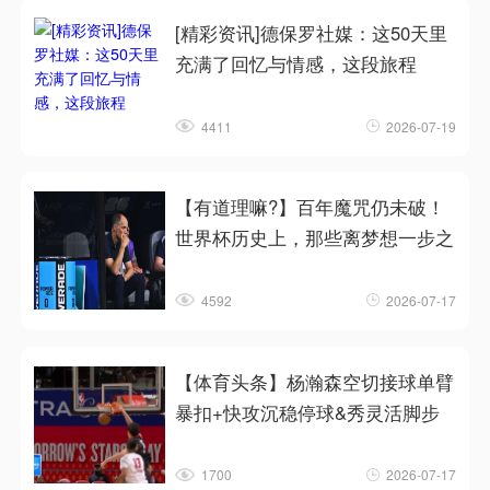
[精彩资讯]德保罗社媒：这50天里
充满了回忆与情感，这段旅程
4411
2026-07-19
【有道理嘛?】百年魔咒仍未破！
世界杯历史上，那些离梦想一步之
4592
2026-07-17
【体育头条】杨瀚森空切接球单臂
暴扣+快攻沉稳停球&秀灵活脚步
1700
2026-07-17