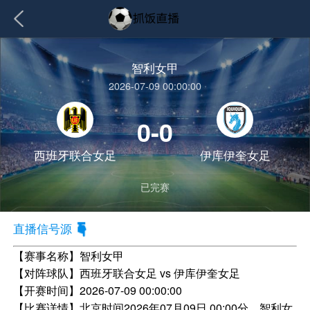
智利女甲
2026-07-09 00:00:00
0-0
西班牙联合女足
伊库伊奎女足
已完赛
直播信号源
【赛事名称】
智利女甲
【对阵球队】
西班牙联合女足 vs 伊库伊奎女足
【开赛时间】
2026-07-09 00:00:00
【比赛详情】
北京时间2026年07月09日 00:00分，智利女