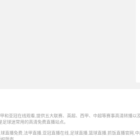
甲和亚冠在线观看,提供五大联赛、英超、西甲、中超等赛事高清转播以及N
,是足球迷常用的高清免费直播站点。
5 抓饭直播,足球直播免费,法甲直播,亚冠直播在线,足球直播,篮球直播,抓饭直播官网
版权所有