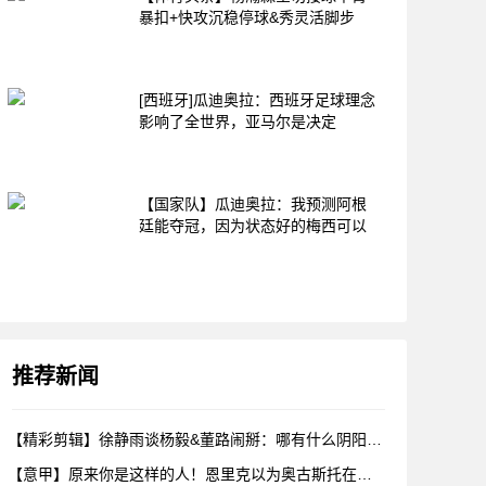
暴扣+快攻沉稳停球&秀灵活脚步
[西班牙]瓜迪奥拉：西班牙足球理念
影响了全世界，亚马尔是决定
【国家队】瓜迪奥拉：我预测阿根
廷能夺冠，因为状态好的梅西可以
推荐新闻
【精彩剪辑】徐静雨谈杨毅&董路闹掰：哪有什么阴阳，各自表达看
【意甲】原来你是这样的人！恩里克以为奥古斯托在给自己拍照，但