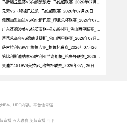
马斯锡丘里蒂VS向前流浪者_马维超联赛_2026年07月26
元素VS卡穆祖巴拉凯_马维超联赛_2026年07月26日
佩西加雅加达VS帕尔斯巴亚_印尼总杯联赛_2026年07月2
广东葆德澳美VS培英青联-桐立新材料_佛山西甲联赛_2026
芦苞总商会VS德兢艾捷斯_佛山西甲联赛_2026年07月26
萨古拉利VSWIT格鲁吉亚_格鲁杯联赛_2026年07月26
第比利斯迪纳摩VS古利亚兰奇胡提_格鲁杯联赛_2026年07
奥迪希1919VS美拉尼_格鲁杯联赛_2026年07月26日
BA、UFC内容。平台信号强
,中超直播,五大联赛,英超直播,西甲