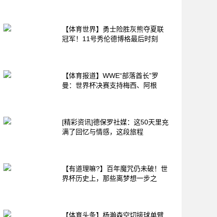
【体育世界】勇士险胜灰熊夺夏联
冠军！11号秀伦德博格最后时刻
【体育报道】WWE“部落酋长”罗
曼：世界杯决赛支持梅西、阿根
[精彩资讯]德保罗社媒：这50天里充
满了回忆与情感，这段旅程
【有道理嘛?】百年魔咒仍未破！世
界杯历史上，那些离梦想一步之
【体育头条】杨瀚森空切接球单臂