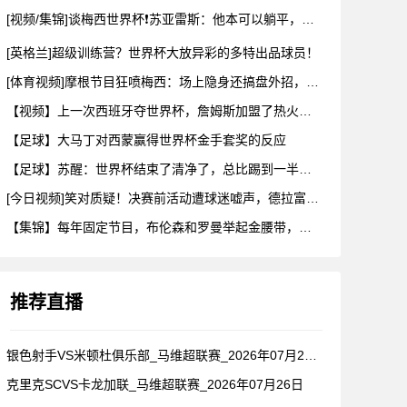
[视频/集锦]谈梅西世界杯❗苏亚雷斯：他本可以躺平，但还是把
[英格兰]超级训练营？世界杯大放异彩的多特出品球员！
[体育视频]摩根节目狂喷梅西：场上隐身还搞盘外招，特里一句话
【视频】上一次西班牙夺世界杯，詹姆斯加盟了热火！这次呢？
【足球】大马丁对西蒙赢得世界杯金手套奖的反应
【足球】苏醒：世界杯结束了清净了，总比踢到一半就淘汰的那种清
[今日视频]笑对质疑！决赛前活动遭球迷嘘声，德拉富恩特要求保
【集锦】每年固定节目，布伦森和罗曼举起金腰带，哈利一出来真没
推荐直播
银色射手VS米顿杜俱乐部_马维超联赛_2026年07月26日
克里克SCVS卡龙加联_马维超联赛_2026年07月26日