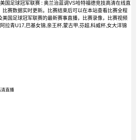
00分，美国足球冠军联赛 : 奥兰治蓝调VS哈特福德竞技高清在线直
，比赛数据实时更新。比赛结束后可以在本站查看比赛全程
及美国足球冠军联赛的最新赛事直播，比赛录像，比赛视频
拉青U17,巴基女锦,亲王杯,蒙古甲,芬超,科威杯,女大洋锦
高清直播