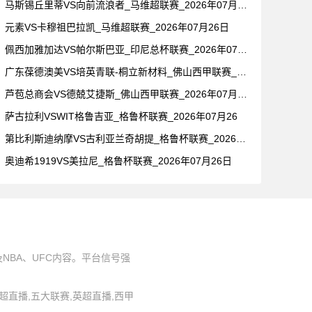
马斯锡丘里蒂VS向前流浪者_马维超联赛_2026年07月26
元素VS卡穆祖巴拉凯_马维超联赛_2026年07月26日
佩西加雅加达VS帕尔斯巴亚_印尼总杯联赛_2026年07月2
广东葆德澳美VS培英青联-桐立新材料_佛山西甲联赛_2026
芦苞总商会VS德兢艾捷斯_佛山西甲联赛_2026年07月26
萨古拉利VSWIT格鲁吉亚_格鲁杯联赛_2026年07月26
第比利斯迪纳摩VS古利亚兰奇胡提_格鲁杯联赛_2026年07
奥迪希1919VS美拉尼_格鲁杯联赛_2026年07月26日
BA、UFC内容。平台信号强
,中超直播,五大联赛,英超直播,西甲