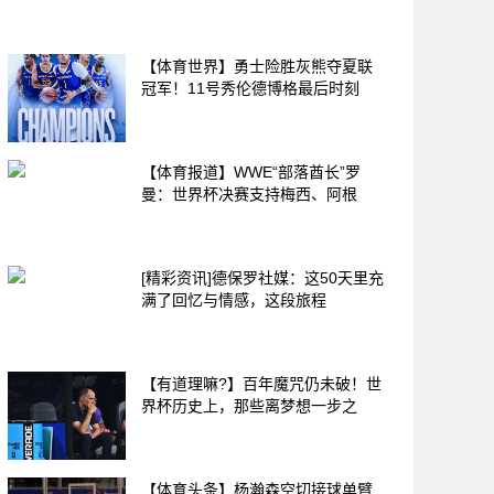
【体育世界】勇士险胜灰熊夺夏联
冠军！11号秀伦德博格最后时刻
【体育报道】WWE“部落酋长”罗
曼：世界杯决赛支持梅西、阿根
[精彩资讯]德保罗社媒：这50天里充
满了回忆与情感，这段旅程
【有道理嘛?】百年魔咒仍未破！世
界杯历史上，那些离梦想一步之
【体育头条】杨瀚森空切接球单臂