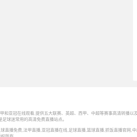
甲和亚冠在线观看,提供五大联赛、英超、西甲、中超等赛事高清转播以及N
,是足球迷常用的高清免费直播站点。
5 抓饭直播,足球直播免费,法甲直播,亚冠直播在线,足球直播,篮球直播,抓饭直播官网
版权所有