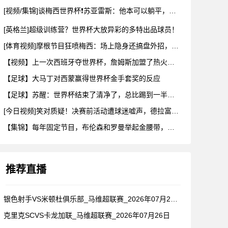
[视频/集锦]谈梅西世界杯❗苏亚雷斯：他本可以躺平，但还是把
[英格兰]超级训练营？世界杯大放异彩的多特出品球员！
[体育视频]摩根节目狂喷梅西：场上隐身还搞盘外招，特里一句话
【视频】上一次西班牙夺世界杯，詹姆斯加盟了热火！这次呢？
【足球】大马丁对西蒙赢得世界杯金手套奖的反应
【足球】苏醒：世界杯结束了清净了，总比踢到一半就淘汰的那种清
[今日视频]笑对质疑！决赛前活动遭球迷嘘声，德拉富恩特要求保
【集锦】每年固定节目，布伦森和罗曼举起金腰带，哈利一出来真没
推荐直播
银色射手VS米顿杜俱乐部_马维超联赛_2026年07月26日
克里克SCVS卡龙加联_马维超联赛_2026年07月26日