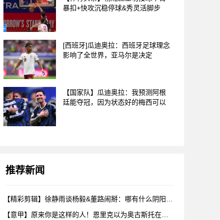
暴扣+快攻沉稳停球&秀灵活脚步
[西班牙]瓜迪奥拉：西班牙足球理念
影响了全世界，亚马尔是决定
【国家队】瓜迪奥拉：我预测阿根
廷能夺冠，因为状态好的梅西可以
推荐新闻
【精彩剪辑】徐静雨谈杨毅&董路闹掰：哪有什么阴阳，各自表达看
【意甲】原来你是这样的人！恩里克以为奥古斯托在给自己拍照，但