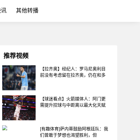
快讯
其他转播
推荐视频
【拉齐奥】经纪人：罗马尼奥利目
前没有考虑留在拉齐奥，仍在和多
【球迷看点】火箭媒体人：阿门更
需提升控球与中距离以最大化天赋
[有趣体育]萨内蒂鼓励阿根廷队：我
们曾敢于梦想也渴望胜利，但