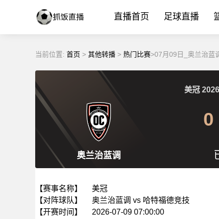
直播首页
足球直播
当前位置:
首页
>
其他转播
>
热门比赛
>07月09日_奥兰治
美冠
2026
0
奥兰治蓝调
【赛事名称】
美冠
【对阵球队】
奥兰治蓝调 vs 哈特福德竞技
【开赛时间】
2026-07-09 07:00:00