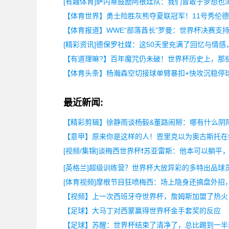
[有趣体育]萨内蒂鼓励阿根廷队：我们曾敢于梦想也
【体育世界】勇士险胜灰熊夺夏联冠军！11号秀伦
【体育报道】WWE“部落酋长”罗曼：世界杯决赛支
[精彩资讯]德保罗社媒：这50天里充满了回忆与情感
【有道理嘛?】百年魔咒仍未破！世界杯历史上，那
【体育头条】杨瀚森空切接球单臂暴扣+快攻沉稳停
最近新闻:
【精彩剪辑】徐静雨谈杨毅&董路闹掰：哪有什么阴
【意甲】原来你是这样的人！恩里克以为奥古斯托在
[视频/集锦]谈梅西世界杯❗苏亚雷斯：他本可以躺平
[英格兰]超级训练营？世界杯大放异彩的多特出品球
[体育视频]摩根节目狂喷梅西：场上隐身还搞盘外招
【视频】上一次西班牙夺世界杯，詹姆斯加盟了热火
【足球】大马丁对西蒙赢得世界杯金手套奖的反应
【足球】苏醒：世界杯结束了清净了，总比踢到一半