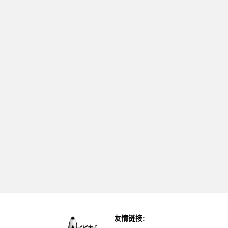
友情链接: