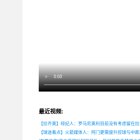
最近视频:
【拉齐奥】经纪人：罗马尼奥利目前没有考虑留在拉
【球迷看点】火箭媒体人：阿门更需提升控球与中距