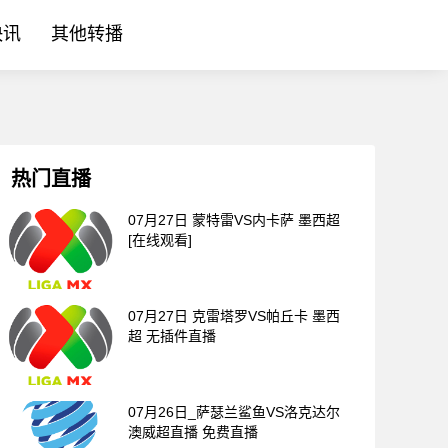
快讯
其他转播
热门直播
07月27日 蒙特雷VS内卡萨 墨西超
[在线观看]
07月27日 克雷塔罗VS帕丘卡 墨西
超 无插件直播
07月26日_萨瑟兰鲨鱼VS洛克达尔
澳威超直播 免费直播