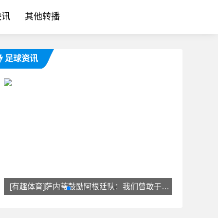
快讯
其他转播
足球资讯
[有趣体育]萨内蒂鼓励阿根廷队：我们曾敢于梦想也渴望胜利，但