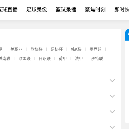
篮球直播
足球录像
篮球录播
聚焦时刻
即时
甲
美职业
欧协联
足协杯
韩K联
墨西超
越南联
欧国联
日职联
荷甲
法甲
沙特联
【好看推荐】两场恩怨局！世界杯有史以来第一次四强被FIFA前
【拉齐奥】经纪人：罗马尼奥利目前没有考虑留在拉齐奥，仍在和多