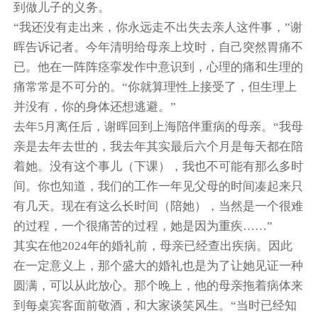
到做儿子的义务。
“我还没有走出来，你永远走不出失去亲人这件事，”谢
晖告诉记者。今年清明给母亲上坟时，自己突然胃痛不
已。他在一阵阵痉挛发作中意识到，心理的痛和生理的
痛常常是不可分的。“你就算理性上接受了，但生理上
并没有，你的身体还想逃避。”
去年5月离任后，谢晖回到上海陪伴重病的母亲。“我母
亲是去年去世的，我去年其实最后六个月是每天都在陪
着她。没有这个事儿（下课），我也不可能有那么多时
间。你也知道，我们的工作一年见父母的时间凑起来只
有几天。现在有这么长时间（陪她），当然是一个很难
的过程，一个很痛苦的过程，她是因为重疾……”
其实在他2024年的婚礼前，母亲已经查出疾病。因此
在一定意义上，那个盛大的婚礼也是为了让她见证一种
圆满，可以从此放心。那个晚上，他的母亲拖着病体来
到每桌宾客面前敬酒，和大家谈笑风生。“当时已经知