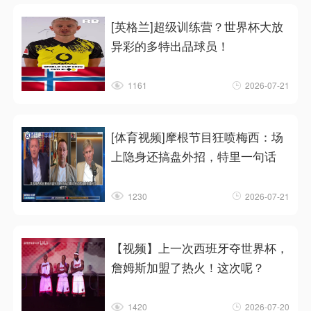
[英格兰]超级训练营？世界杯大放
异彩的多特出品球员！
1161
2026-07-21
[体育视频]摩根节目狂喷梅西：场
上隐身还搞盘外招，特里一句话
1230
2026-07-21
【视频】上一次西班牙夺世界杯，
詹姆斯加盟了热火！这次呢？
1420
2026-07-20