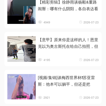
【精彩剪辑】徐静雨谈杨毅&董路
闹掰：哪有什么阴阳，各自表达看
4949
2026-07-23
【意甲】原来你是这样的人！恩里
克以为奥古斯托在给自己拍照，但
4195
2026-07-23
[视频/集锦]谈梅西世界杯❗苏亚雷
斯：他本可以躺平，但还是把
2921
2026-07-23