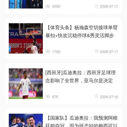
4592
2026-07-17
【体育头条】杨瀚森空切接球单臂
暴扣+快攻沉稳停球&秀灵活脚步
1700
2026-07-17
[西班牙]瓜迪奥拉：西班牙足球理
念影响了全世界，亚马尔是决定
675
2026-07-16
【国家队】瓜迪奥拉：我预测阿根
廷能夺冠，因为状态好的梅西可以