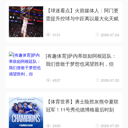
【球迷看点】火箭媒体人：阿门更
需提升控球与中距离以最大化天赋
3131
2026-07-24
[有趣体育]萨内蒂鼓励阿根廷队：
我们曾敢于梦想也渴望胜利，但
4537
2026-07-20
【体育世界】勇士险胜灰熊夺夏联
冠军！11号秀伦德博格最后时刻
2400
2026-07-20