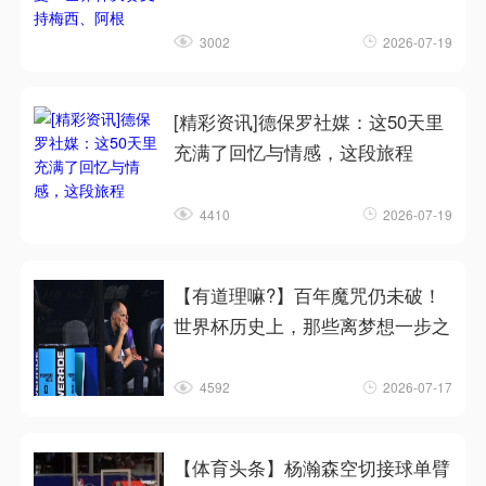
3002
2026-07-19
[精彩资讯]德保罗社媒：这50天里
充满了回忆与情感，这段旅程
4410
2026-07-19
【有道理嘛?】百年魔咒仍未破！
世界杯历史上，那些离梦想一步之
4592
2026-07-17
【体育头条】杨瀚森空切接球单臂