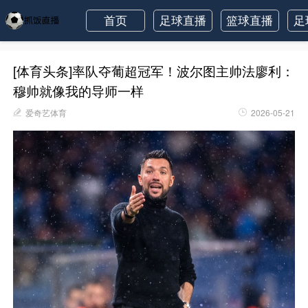
首页
足球直播
篮球直播
足
[体育头条]率队夺葡超冠军！波尔图主帅法廖利：
穆帅就像我的导师一样
爱奇艺体育
2026-05-21