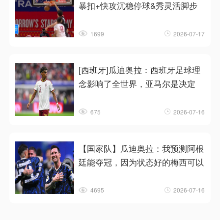
暴扣+快攻沉稳停球&秀灵活脚步
1699
2026-07-17
[西班牙]瓜迪奥拉：西班牙足球理
念影响了全世界，亚马尔是决定
675
2026-07-16
【国家队】瓜迪奥拉：我预测阿根
廷能夺冠，因为状态好的梅西可以
4695
2026-07-16