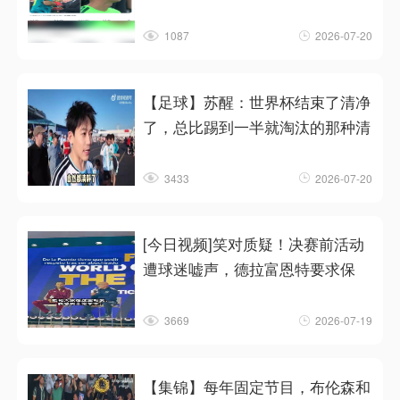
1087
2026-07-20
【足球】苏醒：世界杯结束了清净
了，总比踢到一半就淘汰的那种清
3433
2026-07-20
[今日视频]笑对质疑！决赛前活动
遭球迷嘘声，德拉富恩特要求保
3669
2026-07-19
【集锦】每年固定节目，布伦森和